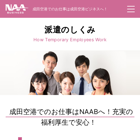
成田空港でのお仕事は成田空港ビジネスへ！
お仕事一覧
電話で問い合わせ
派遣のしくみ
派遣のしくみ
How Temporary Employees Work
職業紹介のしくみ
お仕事をお探しの方
Web面接
企業のご担当者様
会社案内
お問い合わせ
成田空港でのお仕事はNAABへ！充実の
福利厚生で安心！
新規登録はこちらから