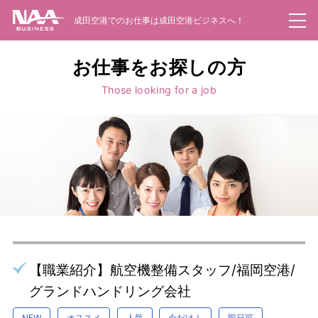
成田空港でのお仕事は成田空港ビジネスへ！
お仕事一覧
電話で問い合わせ
エントリー
派遣のしくみ
お仕事をお探しの方
Those looking for a job
職業紹介のしくみ
お仕事をお探しの方
Web面接
企業のご担当者様
会社案内
お問い合わせ
【職業紹介】航空機整備スタッフ/福岡空港/
新規登録はこちらから
グランドハンドリング会社
NEW
オススメ
人気
今だけ！
即日可