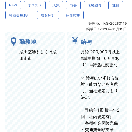
NEW
オススメ
人気
急募
未経験可
注目
社員登用あり
職業紹介
長期歓迎
管理No : IAS-20260119
掲載日 : 2026年01月19日
勤務地
給与
成田空港もしくは成
月給 200,000円以上
田市街
※試用期間（6ヵ月あ
り） ※待遇に変更な
し
✓ 給与はいずれも経
験・能力などを考慮
し、当社規定により
決定。
・昇給年1回 賞与年2
回（社内規定有）
・各種社会保険完備
・交通費全額支給