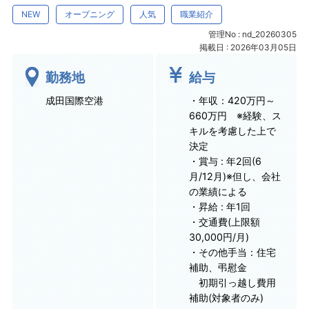
NEW
オープニング
人気
職業紹介
管理No : nd_20260305
掲載日 : 2026年03月05日
勤務地
給与
成田国際空港
・年収：420万円～
660万円 ※経験、ス
キルを考慮した上で
決定
・賞与 : 年2回(6
月/12月)※但し、会社
の業績による
・昇給 : 年1回
・交通費(上限額
30,000円/月)
・その他手当：住宅
補助、弔慰金
初期引っ越し費用
補助(対象者のみ)