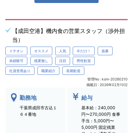
【成田空港】機内食の営業スタッフ（渉外担
当）
イチオシ
オススメ
人気
今だけ！
急募
未経験可
残業無し
注目
男性歓迎
社員登用あり
職業紹介
長期歓迎
管理No : ksm-20260210
掲載日 : 2026年02月10日
勤務地
給与
千葉県成田市古込１
基本給：240,000
６４番地
円〜270,000円 食事
手当：5,000円〜
5,000円 固定残業