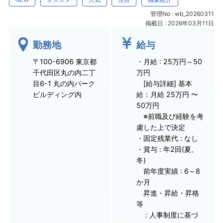
管理No : wb_20260311
掲載日 : 2026年03月11日
勤務地
給与
〒100-6906 東京都
・月給 : 25万円～50
千代田区丸の内二丁
万円
目6-1 丸の内パーク
[給与詳細] 基本
ビルディング内
給：月給 25万円 〜
50万円
※前職及び経験を考
慮した上で決定
・固定残業代 : なし
・賞与 : 年2回(夏、
冬)
前年度実績 : 6～8
か月
昇進・昇給・昇格
等
: 人事制度に基づ