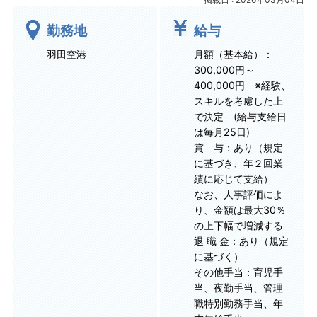
勤務地
給与
羽田空港
月額（基本給）：
300,000円～
400,000円 ※経験、
スキルを考慮した上
で決定 (給与支給日
は毎月25日)
賞 与：あり（規定
に基づき、年２回業
績に応じて支給）
なお、人事評価によ
り、金額は最大30％
の上下幅で増減する
退 職 金：あり（規定
に基づく）
その他手当：育児手
当、夜勤手当、管理
職特別勤務手当、年