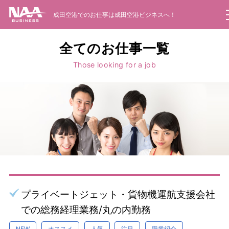
成田空港でのお仕事は成田空港ビジネスへ！
お仕事一覧
電話で問い合わせ
派遣のしくみ
全てのお仕事一覧
Those looking for a job
職業紹介のしくみ
お仕事をお探しの方
Web面接
企業のご担当者様
会社案内
お問い合わせ
プライベートジェット・貨物機運航支援会社
新規登録はこちらから
での総務経理業務/丸の内勤務
NEW
オススメ
人気
注目
職業紹介